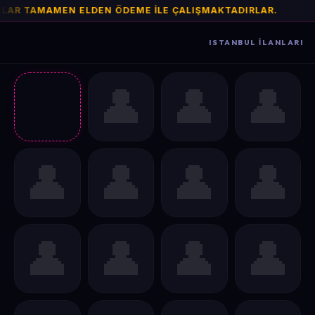
YANLAR TAMAMEN ELDEN ÖDEME İLE ÇALIŞMAKTADIRL
📢
ISTANBUL İLANLARI
ilan
👤
👤
👤
REKLAM
ALANI
👤
👤
👤
👤
👤
👤
👤
👤