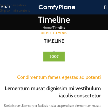
Skip to navigation
MENU
Skip to main content
Timeline
Home
/
Timeline
XTEMOS ELEMENTS
TIMELINE
2007
Condimentum fames egestas ad potenti
Lementum musat dignissim mi vestibulum
iaculis consectetur
Scelerisque ullamcorper facilisis nisl a suspendisse elementum musat